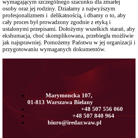
wymagającym szczególnego szacunku dla zmarłej
osoby oraz jej rodziny. Działamy z najwyższym
profesjonalizmem i delikatnością, i dbamy o to, aby
cały proces był prowadzony zgodnie z etyką i
ustalonymi przepisami. Dołożymy wszelkich starań, aby
ekshumacja, choć skomplikowana, przebiegła możliwie
jak najsprawniej. Pomożemy Państwu w jej organizacji i
przygotowaniu wymaganych dokumentów.
Adres:
Marymoncka 107,
01-813 Warszawa Bielany
Telefon całodobowy:
+48 507 556 060
Telefon do biura:
+48 507 840 964
E-mail:
biuro@iredar.waw.pl