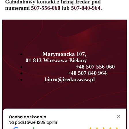
Całodobowy kontakt z firmą Iredar pod
numerami
507-556-060
lub
507-840-964
.
Adres:
Marymoncka 107,
01-813 Warszawa Bielany
Telefon całodobowy:
+48 507 556 060
Telefon do biura:
+48 507 840 964
E-mail:
biuro@iredar.waw.pl
Ocena doskonała
Na podstawie
1289 opinii