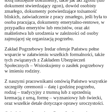
sobą niezbędne dokumenty, takie jak akt zgonu (lub
dokument stwierdzający zgon), dowód osobisty
zmarłego, dokumenty potwierdzające tożsamość
bliskich, zaświadczenie z pracy zmarłego, jeśli była to
osoba pracująca, dokumenty emerytalno-rentowe, w
przypadku emerytów lub rencistów, oraz akt
małżeństwa lub urodzenia w zależności od osoby
zajmującej się organizacją pogrzebu.
Zakład Pogrzebowy Iredar oferuje Państwu pełne
wsparcie w załatwieniu wszelkich formalności, także
tych związanych z Zakładem Ubezpieczeń
Społecznych – Wnioskujemy o zasiłek pogrzebowy
w imieniu rodziny.
Z naszymi pracownikami omówią Państwo wszystkie
szczegóły ceremonii – datę i godzinę pogrzebu,
rodzaj – tradycyjny z trumną lub z uprzednią
kremacją z urną, formę – wyznaniowy lub świecki,
oraz wszelkie detale dotyczące oprawy uroczystości.